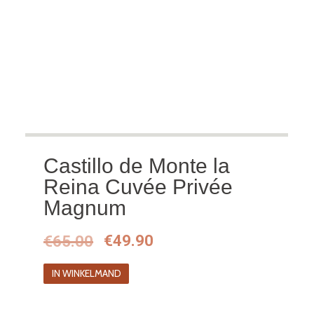
Castillo de Monte la
Reina Cuvée Privée
Magnum
Oorspronkelijke
Huidige
€
65.00
€
49.90
prijs
prijs
IN WINKELMAND
was:
is:
€65.00.
€49.90.