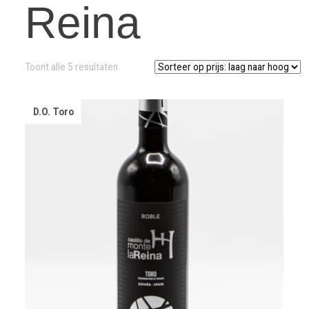
Reina
Gesorteerd
Toont alle 5 resultaten
op
prijs:
laag
D.O. Toro
naar
hoog