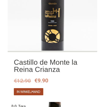
Castillo de Monte la
Reina Crianza
Oorspronkelijke
Huidige
€
12.90
€
9.90
prijs
prijs
IN WINKELMAND
was:
is:
€12.90.
€9.90.
D.O. Toro