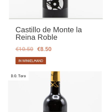
Castillo de Monte la
Reina Roble
Oorspronkelijke
Huidige
€
10.50
€
8.50
prijs
prijs
IN WINKELMAND
was:
is:
€10.50.
€8.50.
D.O. Toro