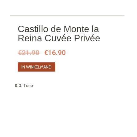
Castillo de Monte la
Reina Cuvée Privée
Oorspronkelijke
Huidige
€
21.90
€
16.90
prijs
prijs
IN WINKELMAND
was:
is:
€21.90.
€16.90.
D.O. Toro