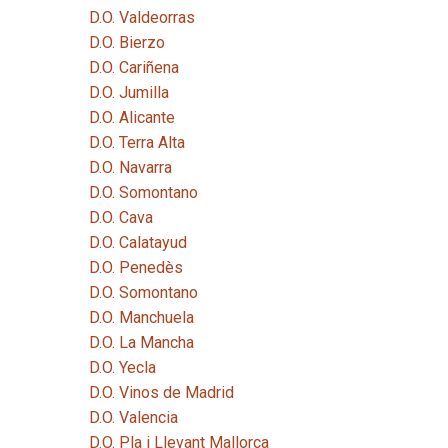
D.O. Valdeorras
D.O. Bierzo
D.O. Cariñena
D.O. Jumilla
D.O. Alicante
D.O. Terra Alta
D.O. Navarra
D.O. Somontano
D.O. Cava
D.O. Calatayud
D.O. Penedès
D.O. Somontano
D.O. Manchuela
D.O. La Mancha
D.O. Yecla
D.O. Vinos de Madrid
D.O. Valencia
D.O. Pla i Llevant Mallorca