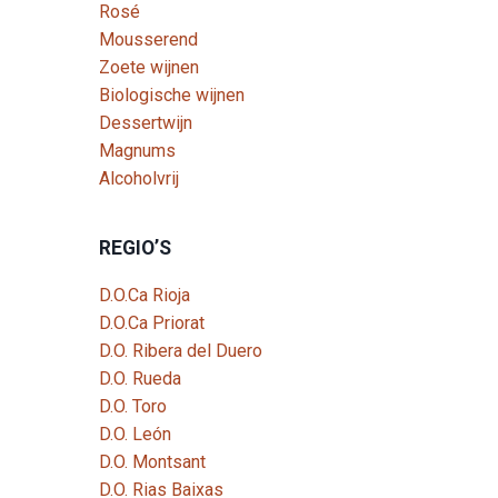
Rosé
Mousserend
Zoete wijnen
Biologische wijnen
Dessertwijn
Magnums
Alcoholvrij
REGIO’S
D.O.Ca Rioja
D.O.Ca Priorat
D.O. Ribera del Duero
D.O. Rueda
D.O. Toro
D.O. León
D.O. Montsant
D.O. Rias Baixas