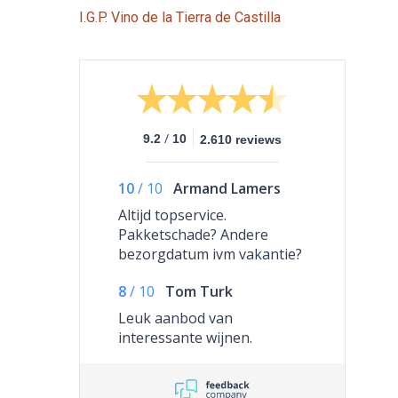
I.G.P. Vino de la Tierra de Castilla
/
9.2
10
2.610 reviews
10
/
10
Armand Lamers
Altijd topservice.
Pakketschade? Andere
bezorgdatum ivm vakantie?
Erik regelt het en het komt
8
/
10
Tom Turk
goed. En dat tegen de beste
prijzen op het web.
Leuk aanbod van
Pareltjes voor
interessante wijnen.
bodemprijzen.