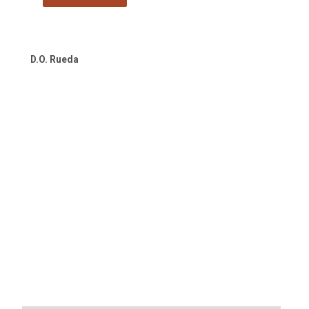
was:
is:
€5.99.
€4.99.
D.O. Rueda