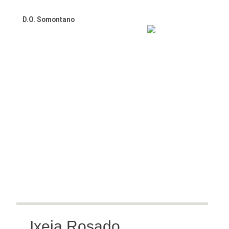
€7.50.
€6.50.
D.O. Somontano
Ixeia Rosado