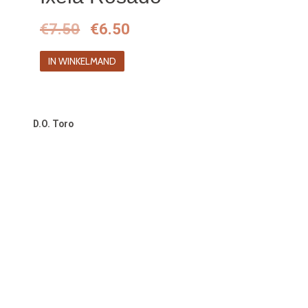
Oorspronkelijke
Huidige
€
7.50
€
6.50
prijs
prijs
IN WINKELMAND
was:
is:
€7.50.
€6.50.
D.O. Toro