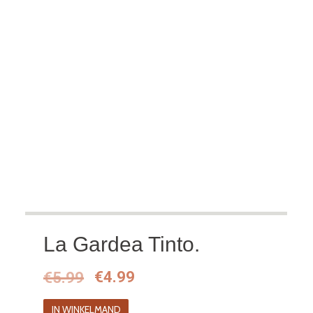
La Gardea Tinto.
Oorspronkelijke
Huidige
€
5.99
€
4.99
prijs
prijs
IN WINKELMAND