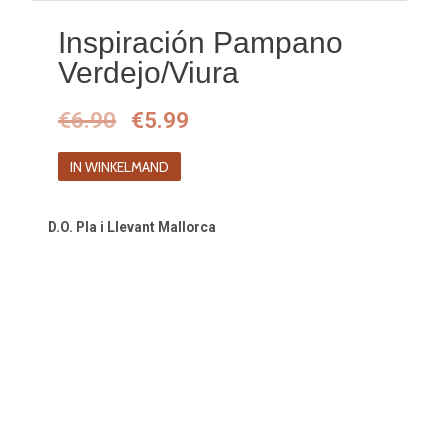
Inspiración Pampano
Verdejo/Viura
Oorspronkelijke
Huidige
€
6.90
€
5.99
prijs
prijs
IN WINKELMAND
was:
is:
€6.90.
€5.99.
D.O. Pla i Llevant Mallorca