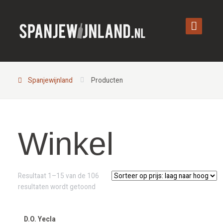
Spanjewijnland
Producten
Winkel
Resultaat 1–15 van de 106
Gesorteerd
resultaten wordt getoond
op
prijs:
laag
D.O. Yecla