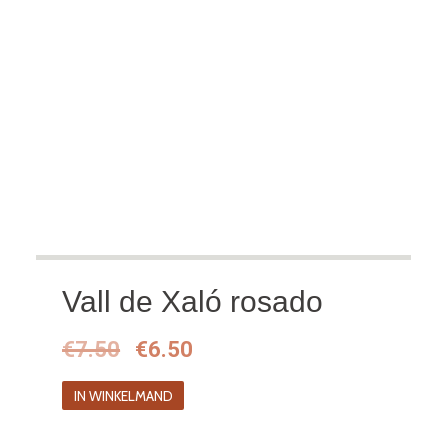
Vall de Xaló rosado
Oorspronkelijke
Huidige
€
7.50
€
6.50
prijs
prijs
IN WINKELMAND
was:
is: