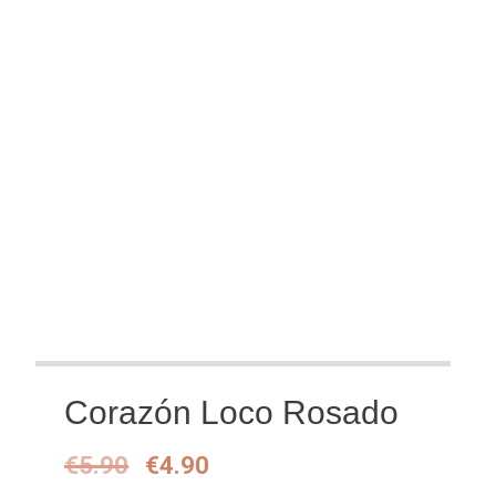
Corazón Loco Rosado
Oorspronkelijke
Huidige
€
5.90
€
4.90