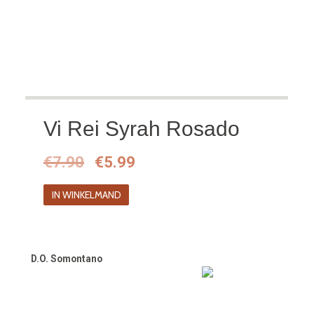
Vi Rei Syrah Rosado
Oorspronkelijke
Huidige
€
7.90
€
5.99
prijs
prijs
IN WINKELMAND
was:
is:
€7.90.
€5.99.
D.O. Somontano