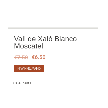
Vall de Xaló Blanco
Moscatel
Oorspronkelijke
Huidige
€
7.50
€
6.50
prijs
prijs
IN WINKELMAND
was:
is:
€7.50.
€6.50.
D.O. Alicante