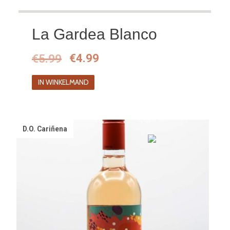
La Gardea Blanco
Oorspronkelijke
Huidige
€
5.99
€
4.99
prijs
prijs
IN WINKELMAND
was:
is:
€5.99.
€4.99.
D.O. Cariñena