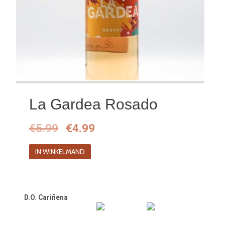
La Gardea Rosado
Oorspronkelijke
Huidige
€
5.99
€
4.99
prijs
prijs
IN WINKELMAND
was:
is:
€5.99.
€4.99.
D.O. Cariñena