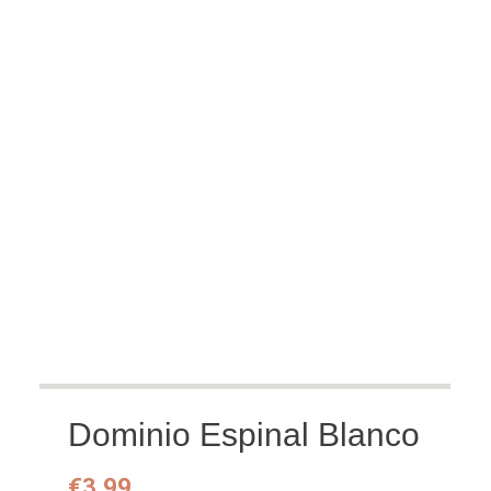
naar
hoog
Dominio Espinal Blanco
€
3.99