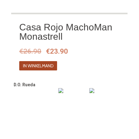
Casa Rojo MachoMan
Monastrell
Oorspronkelijke
Huidige
€
26.90
€
23.90
prijs
prijs
IN WINKELMAND
was:
is:
€26.90.
€23.90.
D.O. Rueda