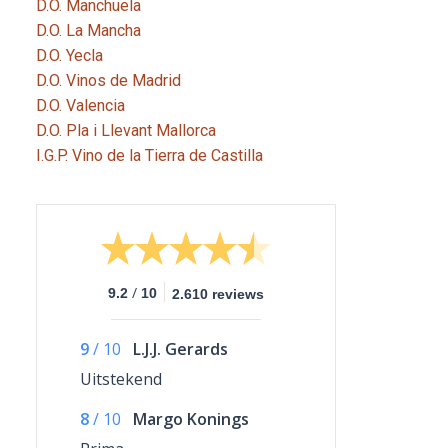
D.O. Manchuela
D.O. La Mancha
D.O. Yecla
D.O. Vinos de Madrid
D.O. Valencia
D.O. Pla i Llevant Mallorca
I.G.P. Vino de la Tierra de Castilla
/
9.2
10
2.610 reviews
9
/
10
L.J.J. Gerards
Uitstekend
8
/
10
Margo Konings