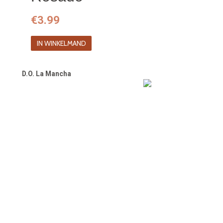
€
3.99
IN WINKELMAND
D.O. La Mancha