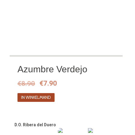
Azumbre Verdejo
Oorspronkelijke
Huidige
€
8.90
€
7.90
prijs
prijs
IN WINKELMAND
was:
is:
€8.90.
€7.90.
D.O. Ribera del Duero