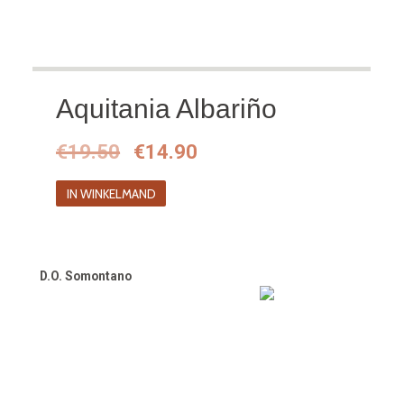
Aquitania Albariño
Oorspronkelijke
Huidige
€
19.50
€
14.90
prijs
prijs
IN WINKELMAND
was:
is:
€19.50.
€14.90.
D.O. Somontano