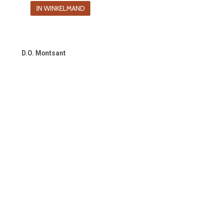
prijs
prijs
IN WINKELMAND
was:
is:
€18.50.
€13.90.
D.O. Montsant