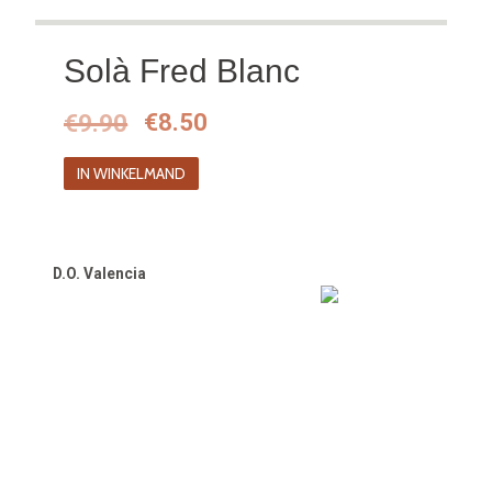
Solà Fred Blanc
Oorspronkelijke
Huidige
€
9.90
€
8.50
prijs
prijs
IN WINKELMAND
was:
is:
€9.90.
€8.50.
D.O. Valencia