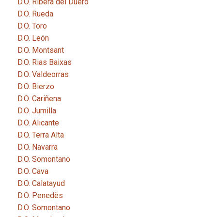
D.O. Ribera del Duero
D.O. Rueda
D.O. Toro
D.O. León
D.O. Montsant
D.O. Rias Baixas
D.O. Valdeorras
D.O. Bierzo
D.O. Cariñena
D.O. Jumilla
D.O. Alicante
D.O. Terra Alta
D.O. Navarra
D.O. Somontano
D.O. Cava
D.O. Calatayud
D.O. Penedès
D.O. Somontano