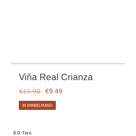
Viña Real Crianza
Oorspronkelijke
Huidige
€
11.90
€
9.49
prijs
prijs
IN WINKELMAND
was:
is:
€11.90.
€9.49.
D.O. Toro