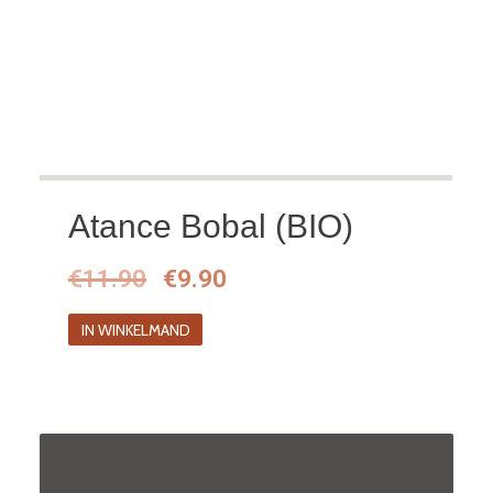
Atance Bobal (BIO)
Oorspronkelijke
Huidige
€
11.90
€
9.90
prijs
prijs
IN WINKELMAND
was:
is:
€11.90.
€9.90.