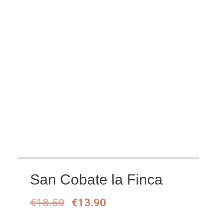
San Cobate la Finca
Oorspronkelijke
Huidige
€
18.50
€
13.90