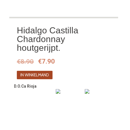
Hidalgo Castilla
Chardonnay
houtgerijpt.
Oorspronkelijke
Huidige
€
8.90
€
7.90
prijs
prijs
IN WINKELMAND
was:
is:
D.O.Ca Rioja
€8.90.
€7.90.