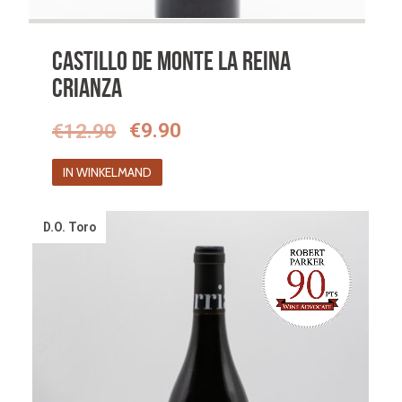
Castillo de Monte la Reina
Crianza
Oorspronkelijke
Huidige
€
12.90
€
9.90
prijs
prijs
IN WINKELMAND
was:
is:
€12.90.
€9.90.
D.O. Toro