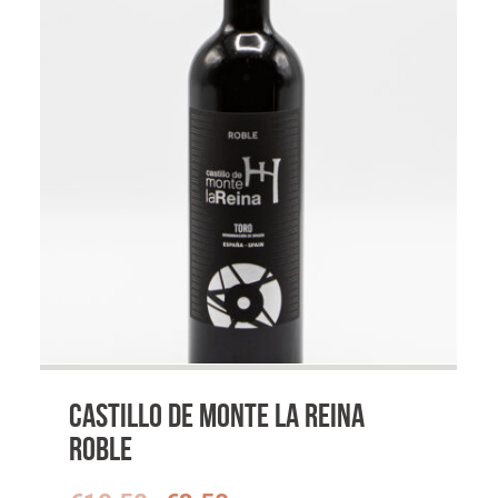
hoog
Castillo de Monte la Reina
Roble