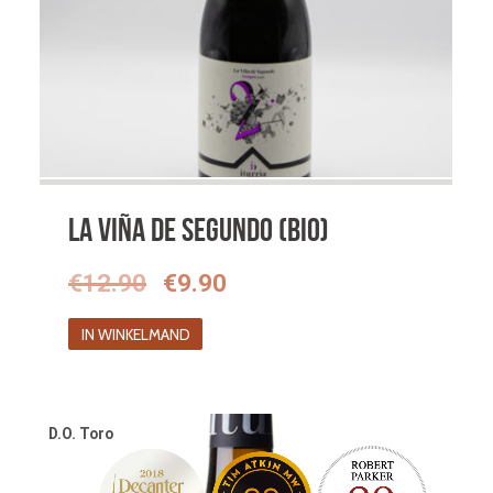
La Viña de Segundo (BIO)
Oorspronkelijke
Huidige
€
12.90
€
9.90
prijs
prijs
IN WINKELMAND
was:
is:
€12.90.
€9.90.
D.O. Toro