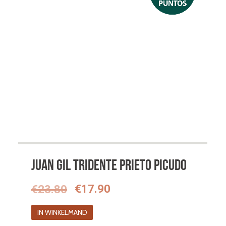
Juan Gil Tridente Prieto Picudo
Oorspronkelijke
Huidige
€
23.80
€
17.90
prijs
prijs
IN WINKELMAND
was:
is: