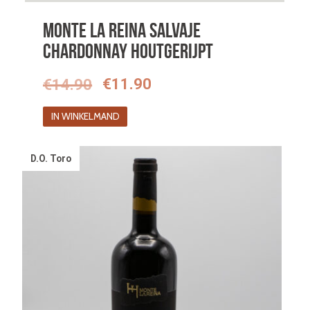
Monte La Reina Salvaje
Chardonnay houtgerijpt
Oorspronkelijke
Huidige
€
14.90
€
11.90
prijs
prijs
IN WINKELMAND
was:
is:
€14.90.
€11.90.
D.O. Toro