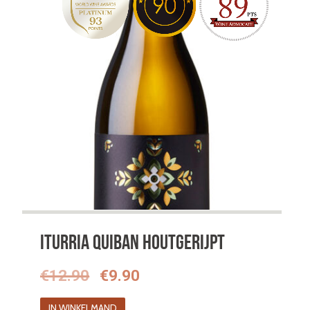
Iturria Quiban houtgerijpt
Oorspronkelijke
Huidige
€
12.90
€
9.90
prijs
prijs
IN WINKELMAND