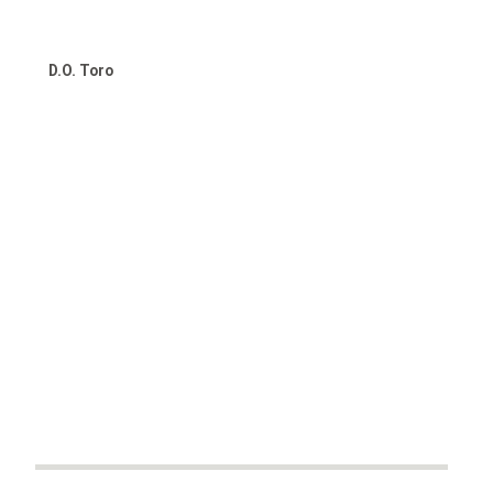
€23.80.
€17.90.
D.O. Toro