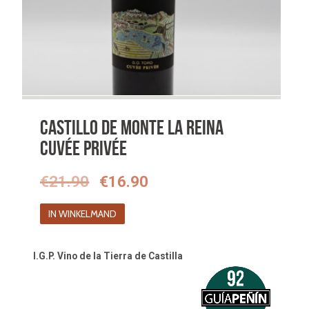
Castillo de Monte la Reina
Cuvée Privée
Oorspronkelijke
Huidige
€
21.90
€
16.90
prijs
prijs
IN WINKELMAND
was:
is:
€21.90.
€16.90.
I.G.P. Vino de la Tierra de Castilla