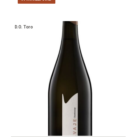
was:
is:
€12.90.
€9.90.
D.O. Toro