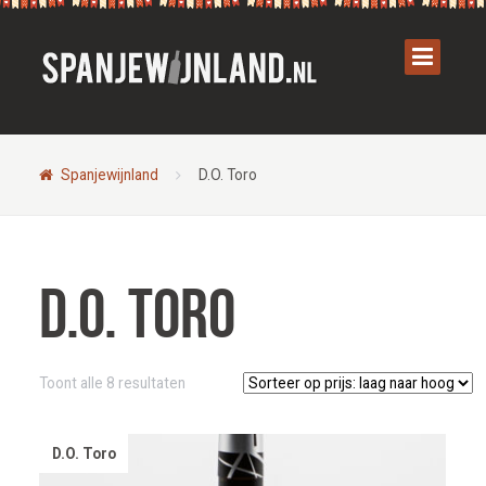
Spanjewijnland
D.O. Toro
D.O. Toro
Gesorteerd
Toont alle 8 resultaten
op
prijs:
laag
D.O. Toro
naar