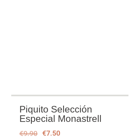
Piquito Selección
Especial Monastrell
Oorspronkelijke
Huidige
€
9.90
€
7.50