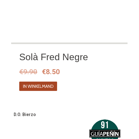
Solà Fred Negre
Oorspronkelijke
Huidige
€
9.90
€
8.50
prijs
prijs
IN WINKELMAND
was:
is:
€9.90.
€8.50.
D.O. Bierzo