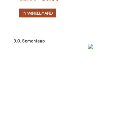
prijs
prijs
IN WINKELMAND
was:
is:
€5.99.
€4.99.
D.O. Somontano