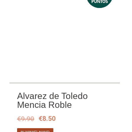
Alvarez de Toledo
Mencia Roble
Oorspronkelijke
Huidige
€
9.90
€
8.50
prijs
prijs