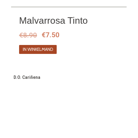
Malvarrosa Tinto
Oorspronkelijke
Huidige
€
8.90
€
7.50
prijs
prijs
IN WINKELMAND
was:
is:
€8.90.
€7.50.
D.O. Cariñena