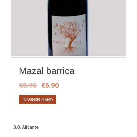
Mazal barrica
Oorspronkelijke
Huidige
€
8.90
€
6.90
prijs
prijs
IN WINKELMAND
was:
is:
€8.90.
€6.90.
D.O. Alicante