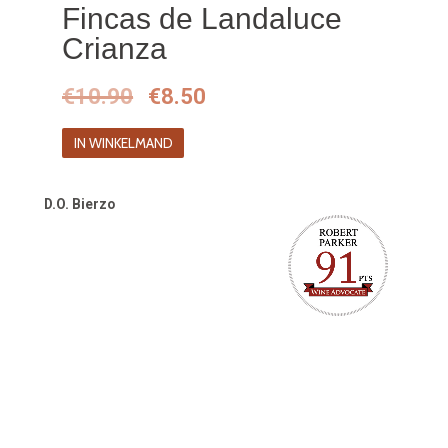
Fincas de Landaluce
Crianza
Oorspronkelijke
Huidige
€
10.90
€
8.50
prijs
prijs
IN WINKELMAND
was:
is:
€10.90.
€8.50.
D.O. Bierzo