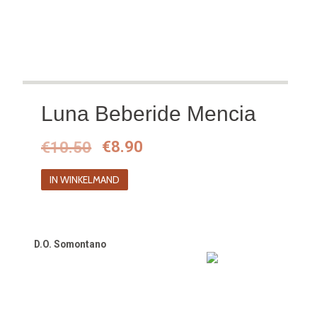
Luna Beberide Mencia
Oorspronkelijke
Huidige
€
10.50
€
8.90
prijs
prijs
IN WINKELMAND
was:
is:
€10.50.
€8.90.
D.O. Somontano