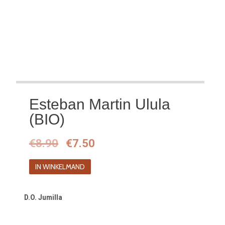
Esteban Martin Ulula
(BIO)
Oorspronkelijke
Huidige
€
8.90
€
7.50
prijs
prijs
IN WINKELMAND
was:
is:
€8.90.
€7.50.
D.O. Jumilla