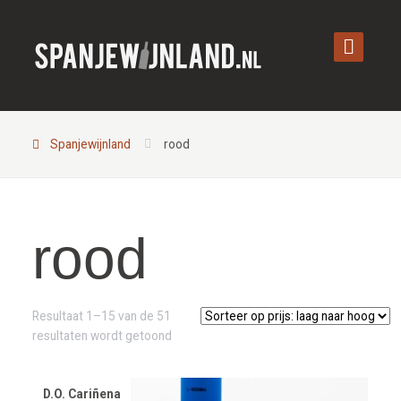
Spanjewijnland
rood
rood
Resultaat 1–15 van de 51
Gesorteerd
resultaten wordt getoond
op
prijs:
laag
D.O. Cariñena