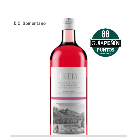
was:
is:
€8.90.
€7.90.
D.O. Somontano