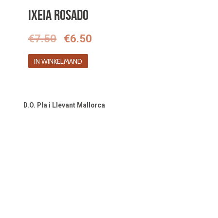
Ixeia Rosado
Oorspronkelijke
Huidige
€
7.50
€
6.50
prijs
prijs
IN WINKELMAND
was:
is:
€7.50.
€6.50.
D.O. Pla i Llevant Mallorca