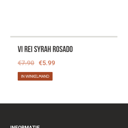
Vi Rei Syrah Rosado
Oorspronkelijke
Huidige
€
7.90
€
5.99
prijs
prijs
IN WINKELMAND
was:
is:
€7.90.
€5.99.
INFORMATIE