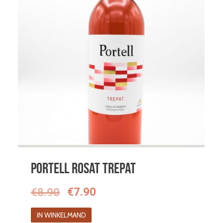
Portell Rosat Trepat
Oorspronkelijke
Huidige
€
8.90
€
7.90
prijs
prijs
IN WINKELMAND