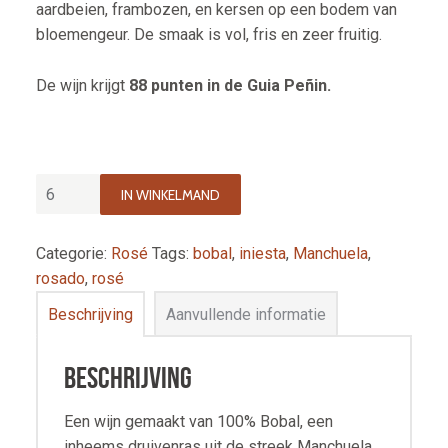
aardbeien, frambozen, en kersen op een bodem van
bloemengeur. De smaak is vol, fris en zeer fruitig.
De wijn krijgt
88 punten in de Guia Peñin.
IN WINKELMAND
Categorie:
Rosé
Tags:
bobal
,
iniesta
,
Manchuela
,
rosado
,
rosé
Beschrijving
Aanvullende informatie
Beschrijving
Een wijn gemaakt van 100% Bobal, een
inheems druivenras uit de streek Manchuela.