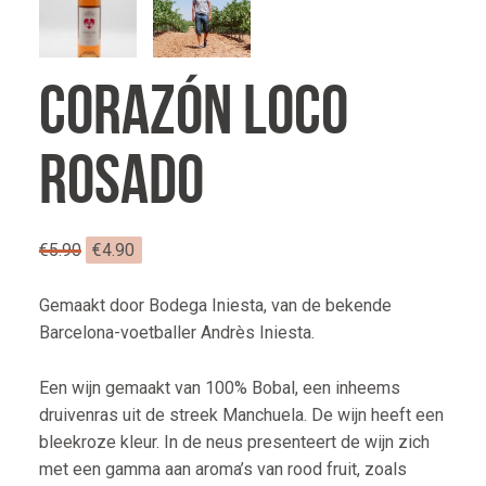
Corazón Loco
Rosado
Oorspronkelijke
Huidige
€
5.90
€
4.90
prijs
prijs
was:
is:
Gemaakt door Bodega Iniesta, van de bekende
€5.90.
€4.90.
Barcelona-voetballer Andrès Iniesta.
Een wijn gemaakt van 100% Bobal, een inheems
druivenras uit de streek Manchuela. De wijn heeft een
bleekroze kleur. In de neus presenteert de wijn zich
met een gamma aan aroma’s van rood fruit, zoals