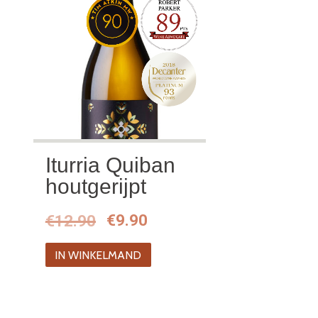
Iturria Quiban
houtgerijpt
Oorspronkelijke
Huidige
€
12.90
€
9.90
prijs
prijs
IN WINKELMAND
was:
is:
€12.90.
€9.90.