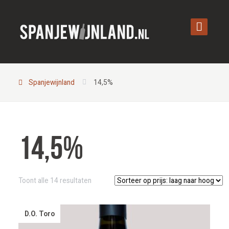
Spanjewijnland
14,5%
14,5%
Gesorteerd
Toont alle 14 resultaten
op
prijs:
laag
D.O. Toro
naar