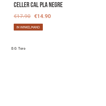
Celler Cal Pla Negre
Oorspronkelijke
Huidige
€
17.90
€
14.90
prijs
prijs
IN WINKELMAND
was:
is:
€17.90.
€14.90.
D.O. Toro