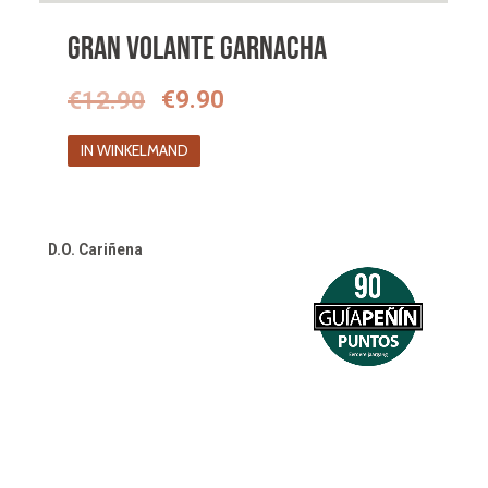
Gran Volante Garnacha
Oorspronkelijke
Huidige
€
12.90
€
9.90
prijs
prijs
IN WINKELMAND
was:
is:
€12.90.
€9.90.
D.O. Cariñena