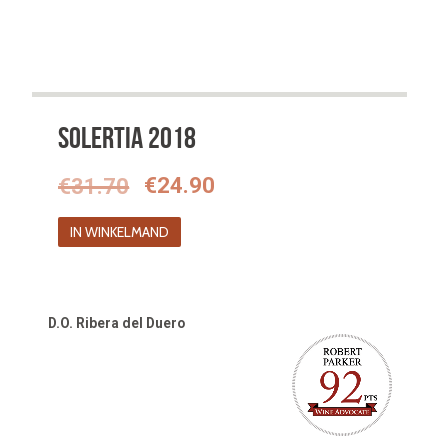
Solertia 2018
Oorspronkelijke
Huidige
€
31.70
€
24.90
prijs
prijs
IN WINKELMAND
was:
is:
€31.70.
€24.90.
D.O. Ribera del Duero