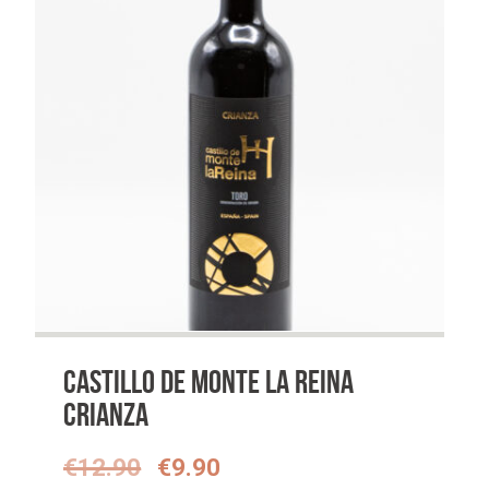
Castillo de Monte la Reina
Crianza
Oorspronkelijke
Huidige
€
12.90
€
9.90