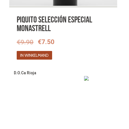
Piquito Selección Especial
Monastrell
Oorspronkelijke
Huidige
€
9.90
€
7.50
prijs
prijs
IN WINKELMAND
was:
is:
€9.90.
€7.50.
D.O.Ca Rioja