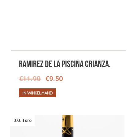
Ramirez de la Piscina Crianza.
Oorspronkelijke
Huidige
€
11.90
€
9.50
prijs
prijs
IN WINKELMAND
was:
is:
€11.90.
€9.50.
D.O. Toro