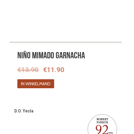
Niño Mimado Garnacha
Oorspronkelijke
Huidige
€
13.90
€
11.90
prijs
prijs
IN WINKELMAND
was:
is:
€13.90.
€11.90.
D.O. Yecla