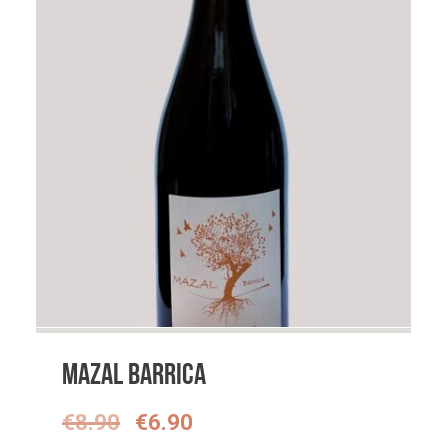
hoog
Mazal barrica
Oorspronkelijke
Huidige
€
8.90
€
6.90