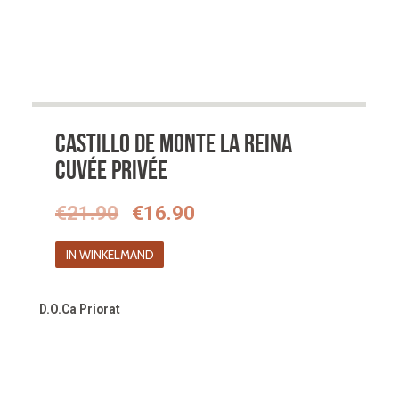
Castillo de Monte la Reina
Cuvée Privée
Oorspronkelijke
Huidige
€
21.90
€
16.90
prijs
prijs
IN WINKELMAND
was:
is:
€21.90.
€16.90.
D.O.Ca Priorat