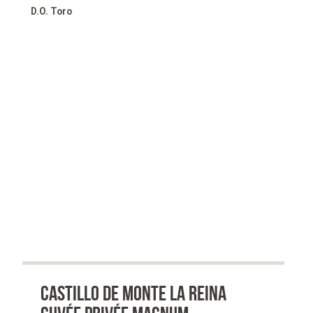
€32.90.
€24.90.
D.O. Toro
Castillo de Monte la Reina