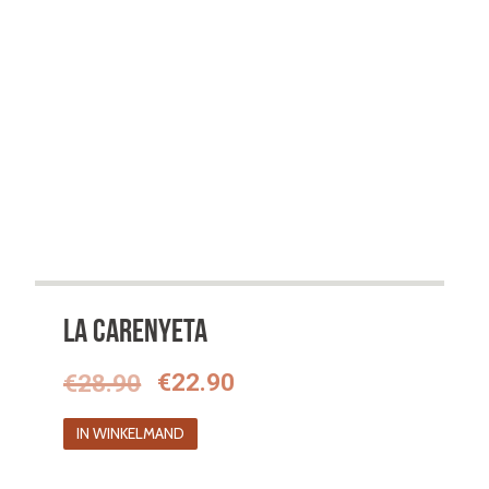
La Carenyeta
Oorspronkelijke
Huidige
€
28.90
€
22.90
prijs
prijs
IN WINKELMAND
was:
is: