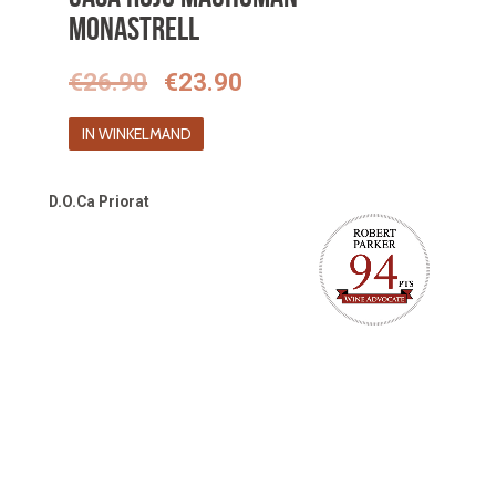
Monastrell
Oorspronkelijke
Huidige
€
26.90
€
23.90
prijs
prijs
IN WINKELMAND
was:
is:
€26.90.
€23.90.
D.O.Ca Priorat