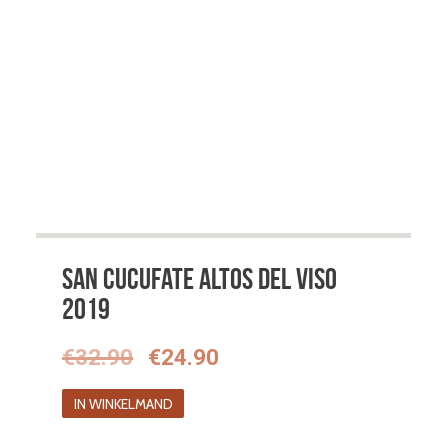
San Cucufate Altos del Viso
2019
Oorspronkelijke
Huidige
€
32.90
€
24.90
prijs
prijs
IN WINKELMAND
was:
is: