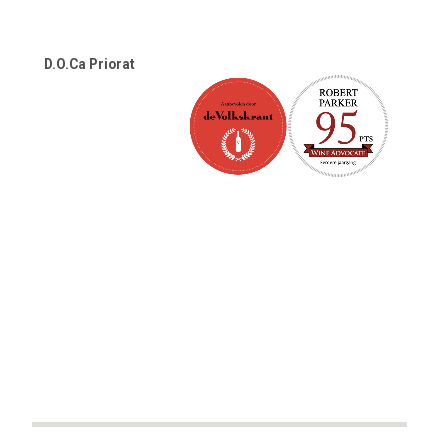
€14.90.
€12.90.
D.O.Ca Priorat