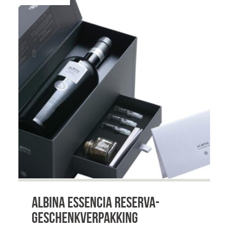
naar
hoog
Albina Essencia Reserva-
geschenkverpakking