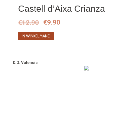
Castell d’Aixa Crianza
Oorspronkelijke
Huidige
€
12.90
€
9.90
prijs
prijs
IN WINKELMAND
was:
is:
€12.90.
€9.90.
D.O. Valencia