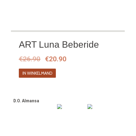
ART Luna Beberide
Oorspronkelijke
Huidige
€
26.90
€
20.90
prijs
prijs
IN WINKELMAND
was:
is:
€26.90.
€20.90.
D.O. Almansa