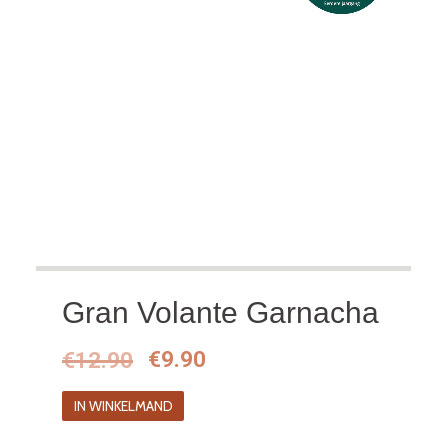
Gran Volante Garnacha
Oorspronkelijke
Huidige
€
12.90
€
9.90
prijs
prijs
IN WINKELMAND
was:
is: