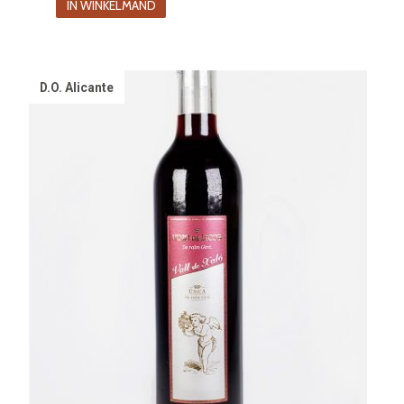
IN WINKELMAND
was:
is:
€8.90.
€6.90.
D.O. Alicante