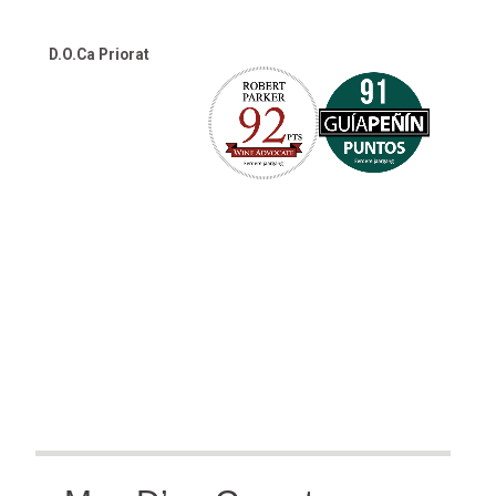
€12.90.
€9.90.
D.O.Ca Priorat