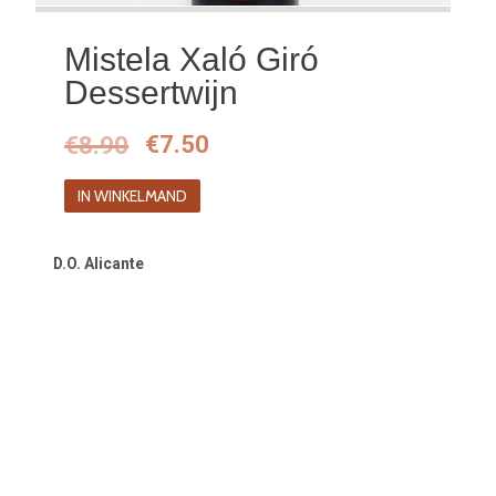
Mistela Xaló Giró
Dessertwijn
Oorspronkelijke
Huidige
€
8.90
€
7.50
prijs
prijs
IN WINKELMAND
was:
is:
€8.90.
€7.50.
D.O. Alicante