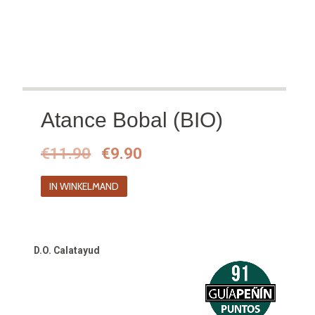
Atance Bobal (BIO)
Oorspronkelijke
Huidige
€
11.90
€
9.90
prijs
prijs
IN WINKELMAND
was:
is:
€11.90.
€9.90.
D.O. Calatayud