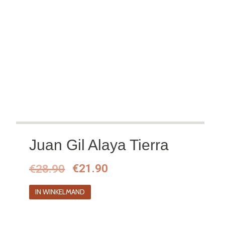
Juan Gil Alaya Tierra
Oorspronkelijke
Huidige
€
28.90
€
21.90
prijs
prijs
IN WINKELMAND
was:
is:
€28.90.
€21.90.