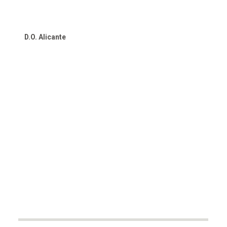
was:
is:
€8.90.
€7.50.
D.O. Alicante