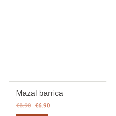
Mazal barrica
Oorspronkelijke
Huidige
€
8.90
€
6.90
prijs
prijs