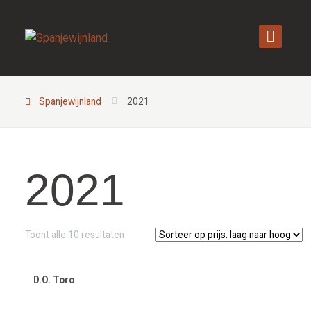
Spanjewijnland
2021
2021
Gesorteerd
Toont alle 10 resultaten
op
prijs:
laag
D.O. Toro
naar
hoog