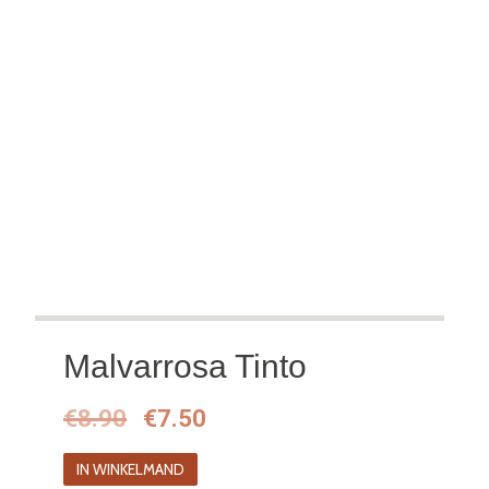
Malvarrosa Tinto
Oorspronkelijke
Huidige
€
8.90
€
7.50
prijs
prijs
IN WINKELMAND