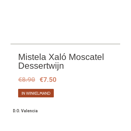
Mistela Xaló Moscatel
Dessertwijn
Oorspronkelijke
Huidige
€
8.90
€
7.50
prijs
prijs
IN WINKELMAND
was:
is:
€8.90.
€7.50.
D.O. Valencia