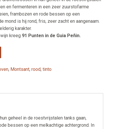
elen en fermenteren in een zeer zuurstofarme
beien, frambozen en rode bessen op een
de mond is hij rond, fris, zeer zacht en aangenaam.
lderig karakter.
 wijn kreeg
91 Punten in de Guia Peñin.
oven
,
Montsant
,
rood
,
tinto
hun geheel in de roestvrijstalen tanks gaan,
rode bessen op een melkachtige achtergrond. In