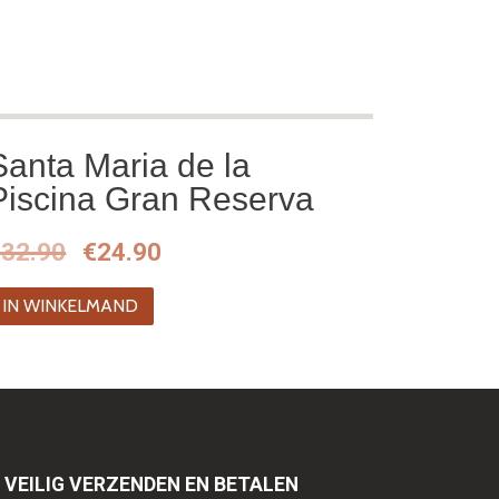
Santa Maria de la
Piscina Gran Reserva
Oorspronkelijke
Huidige
€
32.90
€
24.90
prijs
prijs
IN WINKELMAND
was:
is:
€32.90.
€24.90.
VEILIG VERZENDEN EN BETALEN