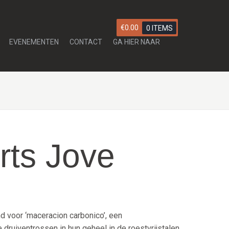
€
0.00
0 ITEMS
EVENEMENTEN
CONTACT
GA HIER NAAR
rts Jove
nd voor ‘maceracion carbonico’, een
 druiventrossen in hun geheel in de roestvrijstalen