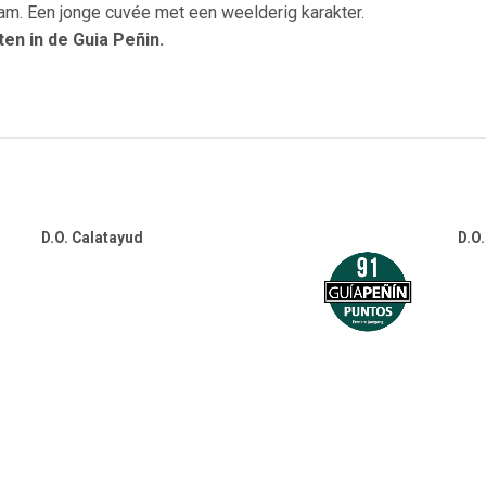
aam. Een jonge cuvée met een weelderig karakter.
en in de Guia Peñin.
D.O. Calatayud
D.O