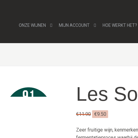
ONZE WIJNEN
MIJN ACCOUNT
HOE WERKT HET?
Les So
Oorspronkelijke
Huidige
€
11.90
€
9.50
prijs
prijs
was:
is:
Zeer fruitige wijn, kenmerke
€11.90.
€9.50.
fermentatieproces waarbij de