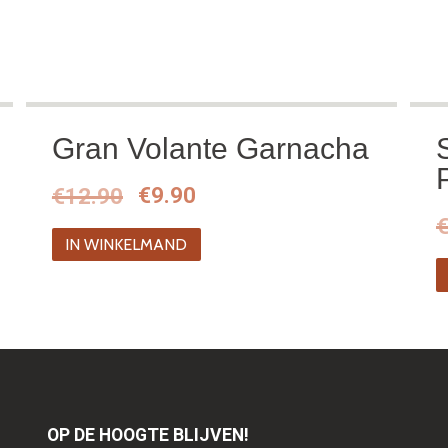
Gran Volante Garnacha
Oorspronkelijke
Huidige
€
12.90
€
9.90
prijs
prijs
IN WINKELMAND
was:
is:
€12.90.
€9.90.
OP DE HOOGTE BLIJVEN!